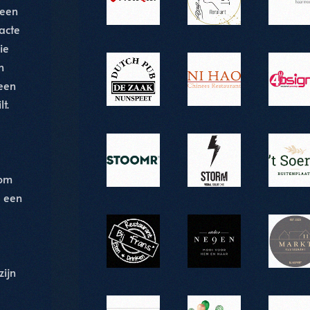
 een
pacte
ie
n
een
t.
om
p een
zijn