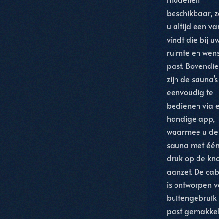
beschikbaar, 
u altijd een va
vindt die bij u
ruimte en wen
past. Bovendi
zijn de sauna’s
eenvoudig te
bedienen via 
handige app,
waarmee u de
sauna met éé
druk op de kn
aanzet. De cab
is ontworpen v
buitengebruik
past gemakkel