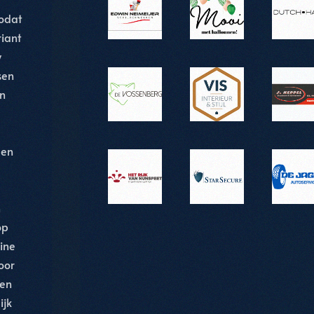
zodat
riant
w
sen
en
een
n
op
ine
oor
 en
ijk