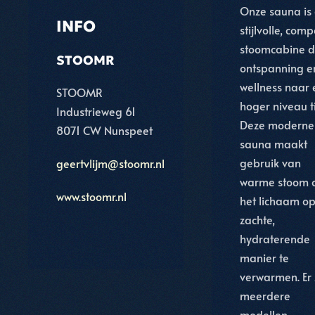
Onze sauna is
INFO
stijlvolle, com
stoomcabine d
STOOMR
ontspanning e
wellness naar 
STOOMR
hoger niveau til
Industrieweg 61
Deze moderne
8071 CW Nunspeet
sauna maakt
gebruik van
geertvlijm@stoomr.nl
warme stoom 
www.stoomr.nl
het lichaam o
zachte,
hydraterende
manier te
verwarmen. Er 
meerdere
modellen