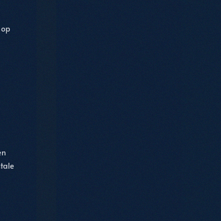
 op
en
tale