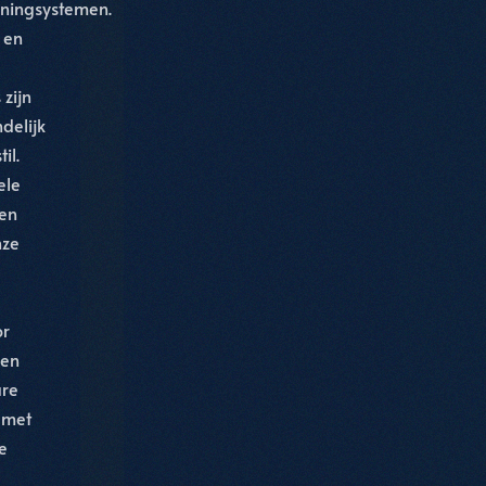
oningsystemen.
 en
 zijn
delijk
il.
ele
 en
nze
or
 en
re
, met
e