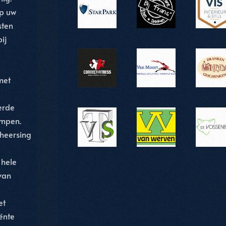
p uw
sten
ij
met
erde
mpen.
heersing
 hele
van
et
iënte