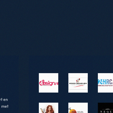
t en
 met