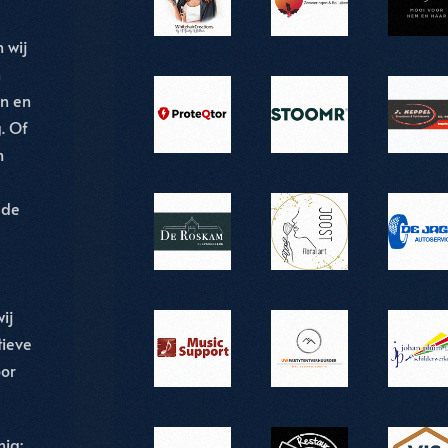
 wij
n
n en
. Of
m
e
 de
ij
tieve
oor
nig
: