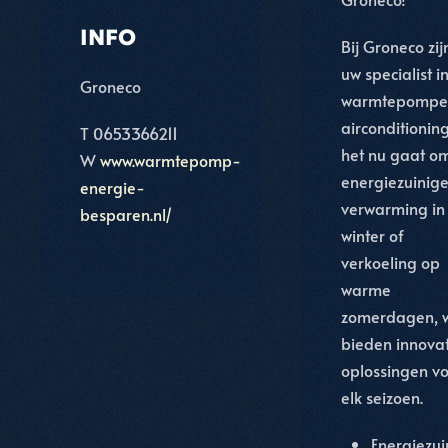
INFO
Bij Groneco zijn
uw specialist i
Groneco
warmtepompe
airconditioning
T 0653366211
het nu gaat o
W
www.warmtepomp-
energiezuinig
energie-
verwarming in
besparen.nl/
winter of
verkoeling op
warme
zomerdagen, w
bieden innova
oplossingen v
elk seizoen.
Energiezui