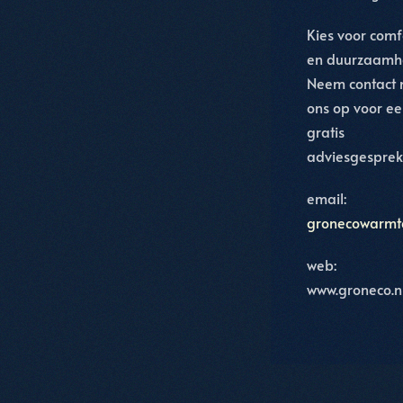
Kies voor comf
en duurzaamh
Neem contact 
ons op voor e
gratis
adviesgesprek
email:
gronecowarm
web:
www.groneco.n