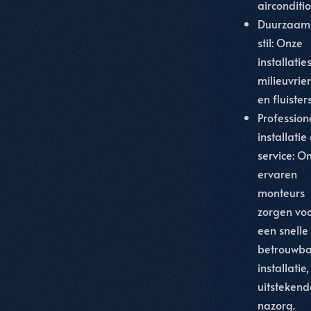
airconditi
Duurzaam
stil
: Onze
installaties
milieuvrien
en fluisterst
Profession
installatie
service
: O
ervaren
monteurs
zorgen vo
een snelle
betrouwba
installatie
uitstekend
nazorg.