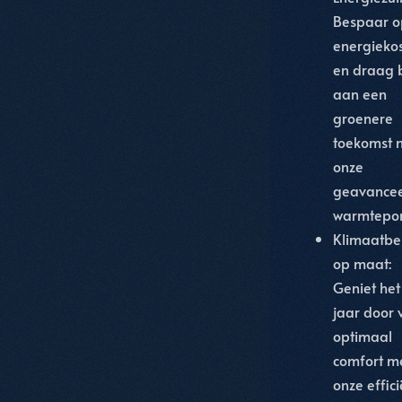
Bespaar o
energieko
en draag b
aan een
groenere
toekomst 
onze
geavance
warmtepo
Klimaatbe
op maat
:
Geniet het
jaar door 
optimaal
comfort m
onze effic