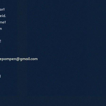
ort
eid.
met
en
!
tepompen@gmail.com
l