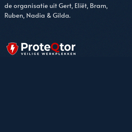
de organisatie uit Gert, Eliët, Bram,
Ruben, Nadia & Gilda.
Prechristmasparty.nl wordt belangeloos en veilig gehost
door Proteqtor/WcareIct
(c) 2024 Prechristmasparty.nl