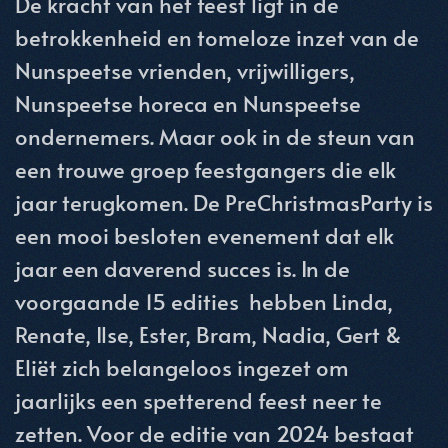
De kracht van het feest ligt in de
betrokkenheid en tomeloze inzet van de
Nunspeetse vrienden, vrijwilligers,
Nunspeetse horeca en Nunspeetse
ondernemers. Maar ook in de steun van
een trouwe groep feestgangers die elk
jaar terugkomen. De PreChristmasParty is
een mooi besloten evenement dat elk
jaar een daverend succes is. In de
voorgaande 15 edities hebben Linda,
Renate, Ilse, Ester, Bram, Nadia, Gert &
Eliët zich belangeloos ingezet om
jaarlijks een spetterend feest neer te
zetten. Voor de editie van 2024 bestaat