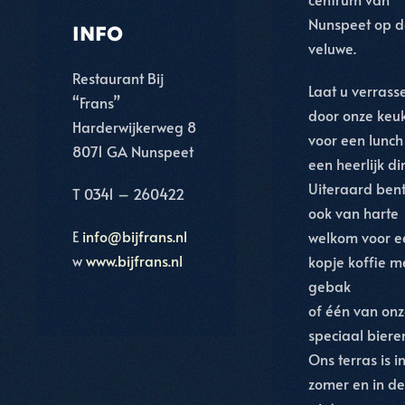
Nunspeet op d
INFO
veluwe.
Restaurant Bij
Laat u verrass
“Frans”
door onze keu
Harderwijkerweg 8
voor een lunch
8071 GA Nunspeet
een heerlijk di
Uiteraard bent
T 0341 – 260422
ook van harte
E
info@bijfrans.nl
welkom voor e
w
www.bijfrans.nl
kopje koffie m
gebak
of één van on
speciaal biere
Ons terras is i
zomer en in de