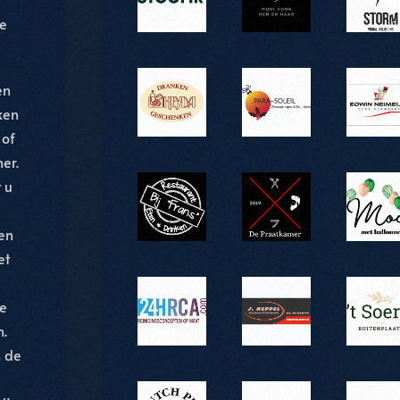
e
en
ken
 of
ner.
 u
en
et
ze
n.
n de