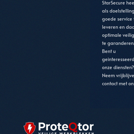
StarSecure hee
als doelstelli
goede service 
leveren en daa
optimale veili
te garanderen
Bent u
geinteresseerd
onze diensten?
Neem vrijblijv
contact met on