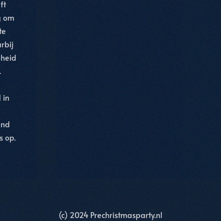
ft
ng om
te
rbij
gheid
.
 in
end
s op.
(c) 2024 Prechristmasparty.nl