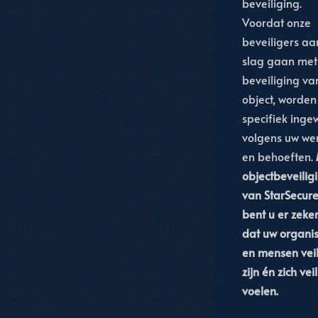
beveiliging.
Voordat onze
beveiligers aa
slag gaan met
beveiliging va
object, worden 
specifiek inge
volgens uw we
en behoeften.
objectbeveilig
van StarSecur
bent u er zeke
dat uw organis
en mensen veil
zijn én zich vei
voelen.