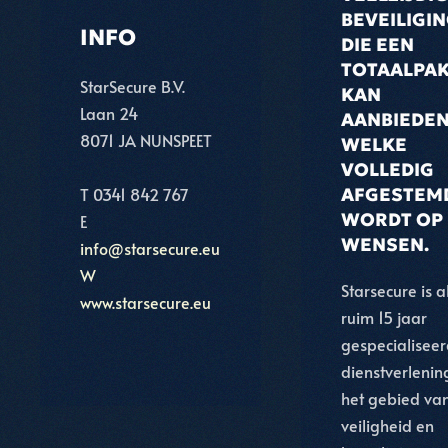
BEVEILIGI
INFO
DIE EEN
TOTAALPA
StarSecure B.V.
KAN
Laan 24
AANBIEDE
8071 JA NUNSPEET
WELKE
VOLLEDIG
T 0341 842 767
AFGESTEM
WORDT OP
E
WENSEN.
info@starsecure.eu
W
Starsecure is a
www.starsecure.eu
ruim 15 jaar
gespecialiseer
dienstverlenin
het gebied va
veiligheid en