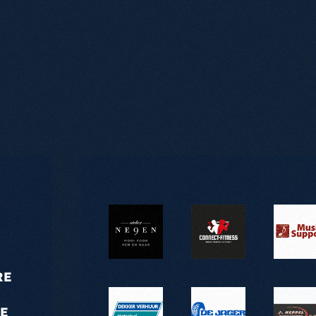
RE
GE