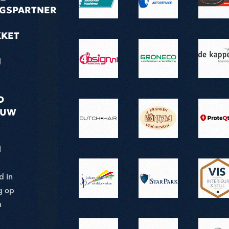
NGSPARTNER
KKET
N
D
 UW
l
d in
g op
n