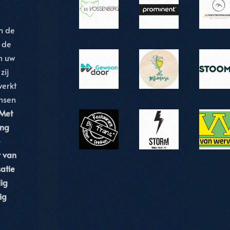
n de
 de
n uw
zij
werkt
nsen
Met
ing
e
r van
atie
ig
lig