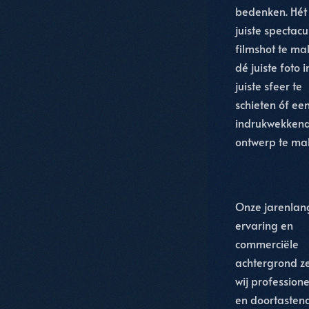
bedenken. Hét
juiste spectacu
filmshot te ma
dé juiste foto i
juiste sfeer te
schieten óf ee
indrukwekken
ontwerp te ma
Onze jarenlan
ervaring en
commerciële
achtergrond z
wij professione
en doortastend