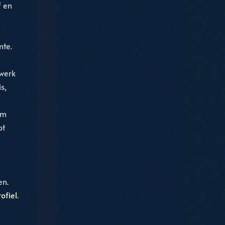
f en
mte.
 werk
s,
om
ot
en.
ofiel
.