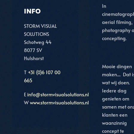
In
INFO
cinematograph
aerial filming,
STORM VISUAL
photography 
SOLUTIONS
concepting.
Schotweg 44
8077 SV
Hulshorst
Mooie dingen
T
+31 (0)6 107 00
maken.... Dat i
665
wat wij doen.
Iedere dag
E
info@stormvisualsolutions.nl
genieten om
W
www.stormvisualsolutions.nl
samen met on
klanten een
waanzinnig
concept te