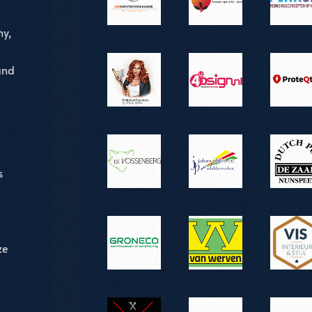
y,
and
s
ze