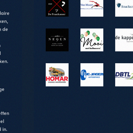
laire
ken,
n de
n
d
ken.
ge
etten
el
 in.