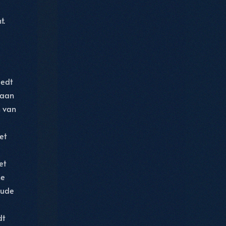
t.
eedt
 aan
n van
et
et
he
oude
dt