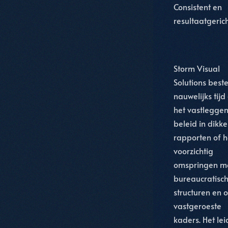
Consistent en
resultaatgerich
Storm Visual
Solutions best
nauwelijks tijd
het vastlegge
beleid in dikke
rapporten of h
voorzichtig
omspringen m
bureaucratisc
structuren en 
vastgeroeste
kaders. Het lei