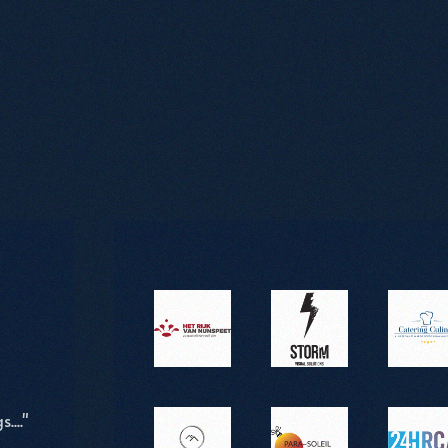
...."