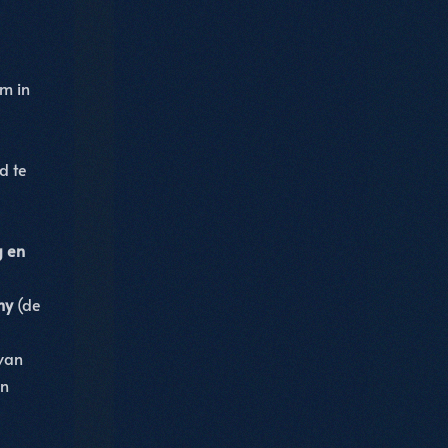
m in
d te
g en
hy
(de
van
en