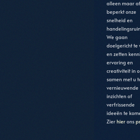
alleen maar a
beperkt onze
snelheid en
handelingsrui
We gaan
doelgericht te
en zetten kenni
ervaring en
creativiteit in 
samen met u t
vernieuwende
inzichten of
verfrissende
ideeën te kom
Zier
hier
ons
pr