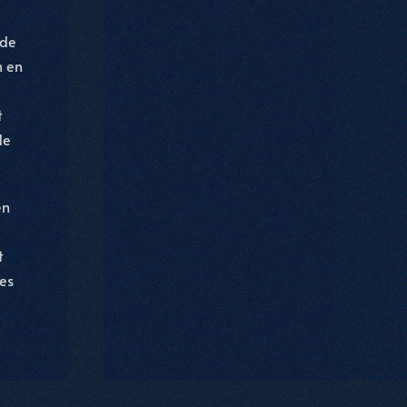
 de
n en
t
de
en
t
es